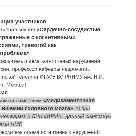
рация участников
тивная лекция
«​Сердечно-сосудистые
пряженные с когнитивными
сиями, тревогой как
 проблема»
оводитель отдела когнитивных нарушений
ии, профессор кафедры неврологии,
инской генетики ФГАОУ ВО РНИМУ им. Н.И.
(г. Москва)
сия
уемый симпозиум
«
Медикаментозная
 ишемии головного мозга»
*) при
анонфарма и ПИК-ФАРМА, данный симпозиум
лами НМО
ководитель отдела когнитивных нарушений