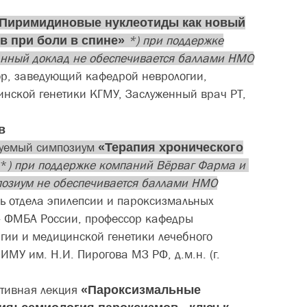
Пиримидиновые нуклеотиды как новый
в при боли в спине
»
*) при поддержке
нный доклад не обеспечивается баллами НМО
р, заведующий кафедрой неврологии,
инской генетики КГМУ, Заслуженный врач РТ,
ыв
уемый симпозиум
«​
Терапия хронического
*
) при поддержке компаний Вёрваг Фарма и
озиум не обеспечивается баллами НМО
ь отдела эпилепсии и пароксизмальных
 ФМБА России, профессор кафедры
гии и медицинской генетики лечебного
ИМУ им. Н.И. Пирогова МЗ РФ, д.м.н. (г.
тивная лекция
«Пароксизмальные