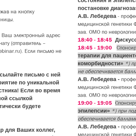
состояния и эпилепс
постановке диагноза
ажав на кнопку
А.В. Лебедева
- проф
аницы.
медицинской генетики 
зав. ОМО по неврологии
а Ваш электронный адрес
18:40 - 18:45
Дискус
ату (отправитель –
18:45 - 19:00
Спонси
ebinar.ru). Если письмо не
терапии для пациент
коморбидности»
*) п
не обеспечивается бал
есылайте письмо с ней
А.В. Лебедева -
профес
риятие по уникальной
медицинской генетики 
стника! Если во время
зав. ОМО по неврологии
ной ссылкой
19:00 - 19:05
Спонсир
тически будете
эпилепсии
»
*) при по
обеспечивается балла
А.В. Лебедева -
профе
р для Ваших коллег,
медицинской генетики 