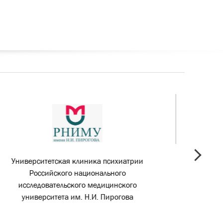
Отдел эпилепсии и пароксизмальных
next
состояний ФГБУ «ФЦМН» ФМБА России