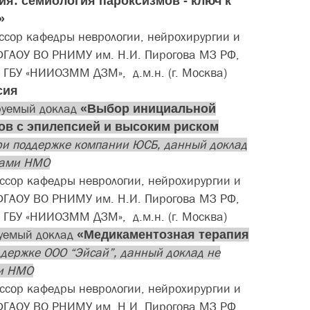
ия: семиология пароксизмов - ключ к
»
ессор кафедры неврологии, нейрохирургии и
ФГАОУ ВО РНИМУ им. Н.И. Пирогова МЗ РФ,
 ГБУ «НИИОЗММ ДЗМ», д.м.н. (г. Москва)
сия
руемый доклад
«​Выбор инициальной
ов с эпилепсией и высоким риском
ри поддержке компании ЮСБ, данный докла
д
лами НМО
сор кафедры неврологии, нейрохирургии и
ФГАОУ ВО РНИМУ им. Н.И. Пирогова МЗ РФ,
 ГБУ «НИИОЗММ ДЗМ», д.м.н. (г. Москва)
уемый доклад
«
Медикаментозная терапия
ддержке ООО “Эйсай”, данный доклад не
ми НМО
ссор кафедры неврологии, нейрохирургии и
ФГАОУ ВО РНИМУ им. Н.И. Пирогова МЗ РФ,