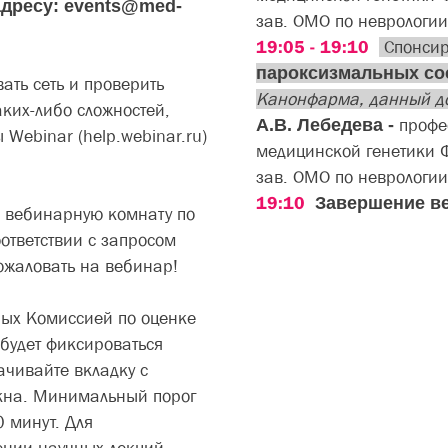
адресу: events@med-
зав. ОМО по неврологии
19:05 - 19:10
Спонсир
пароксизмальных со
ать сеть и проверить
Канонфарма, данный до
ких-либо сложностей,
А.В. Лебедева -
профе
 Webinar (help.webinar.ru)
медицинской генетики 
зав. ОМО по неврологии
19:10
Завершение в
в вебинарную комнату по
ответствии с запросом
пожаловать на вебинар!
ых Комиссией по оценке
будет фиксироваться
ачивайте вкладку с
окна. Минимальный порог
0 минут. Для