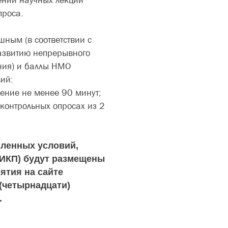
ении научных лекций
проса.
ным (в соответствии с
азвитию непрерывного
ния) и баллы НМО
ий:
ение не менее 90 минут;
 контрольных опросах из 2
ленных условий,
ИКП) будут размещены
ятия на сайте
 (четырнадцати)
.