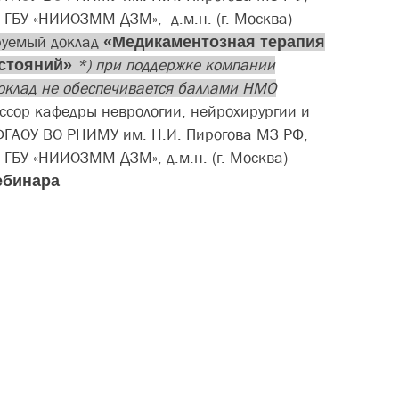
 ГБУ «НИИОЗММ ДЗМ», д.м.н. (г. Москва)
уемый доклад
«
Медикаментозная терапия
стояний»
*) при поддержке компании
клад не обеспечивается баллами НМО
ссор кафедры неврологии, нейрохирургии и
ФГАОУ ВО РНИМУ им. Н.И. Пирогова МЗ РФ,
 ГБУ «НИИОЗММ ДЗМ», д.м.н. (г. Москва)
ебинара