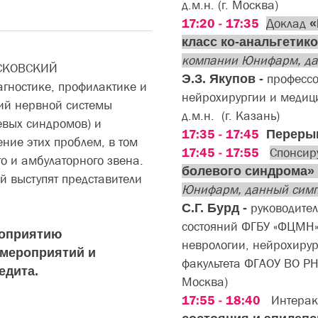
д.м.н. (г. Москва)
17:20 - 17:35
Доклад
«​
класс ко-анальгетико
компании Юнифарм, да
ОСКОВСКИЙ
Э.З. Якупов -
профессо
гностике, профилактике и
нейрохирургии и медиц
ий нервной системы
д.м.н. (г. Казань)
евых синдромов) и
17:35 - 17:45
Перер
ние этих проблем, в том
17:45 - 17:55
Спонсир
о и амбулаторного звена.
болевого синдрома
»
й выступят представители
Юнифарм, данный симп
С.Г. Бурд -
руководител
состояний ФГБУ «ФЦМН»
роприятию
неврологии, нейрохирур
 мероприятий и
факультета ФГАОУ ВО РН
едита.
Москва)
17:55 - 18:40
Интерак