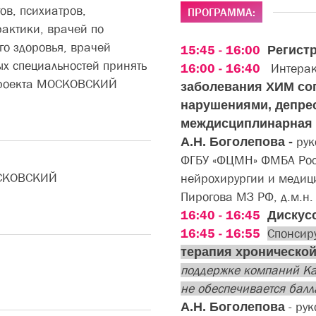
ов, психиатров,
ПРОГРАММА:
рактики, врачей по
о здоровья, врачей
15:45 - 16:00
Регист
х специальностей принять
16:00 - 16:40
Интерак
 проекта МОСКОВСКИЙ
заболевания ХИМ со
нарушениями, депрес
междисциплинарная
А.Н. Боголепова -
рук
ФГБУ «ФЦМН» ФМБА Росс
ОСКОВСКИЙ
нейрохирургии и медиц
Пирогова МЗ РФ, д.м.н. 
16:40 - 16:45
Дискус
16:45 - 16:55
Спонсир
терапия хронической
поддержке компаний К
не обеспечивается бал
А.Н. Боголепова
- ру