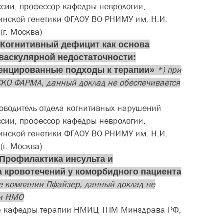
ии, профессор кафедры неврологии,
инской генетики ФГАОУ ВО РНИМУ им. Н.И.
(г. Москва)
Когнитивный дефицит как основа
васкулярной недостаточности:
нцированные подходы к терапии
»
*) при
КО ФАРМА, данный доклад не обеспечивается
оводитель отдела когнитивных нарушений
ии, профессор кафедры неврологии,
инской генетики ФГАОУ ВО РНИМУ им. Н.И.
(г. Москва)
Профилактика инсульта и
 кровотечений у коморбидного пациента
е компании Пфайзер, данный доклад не
ми НМО
р кафедры терапии НМИЦ ТПМ Минздрава РФ,