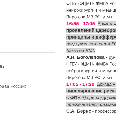
ФГБУ «ФЦМН» ФМБА Росс
нейрохирургии и медиц
Пирогова МЗ РФ, д.м.н. 
16:55 - 17:05
Доклад
«​
проявлений церебро
принципы и диффере
поддержке компании ЕС
баллами НМО
А.Н. Боголепова -
рук
ФГБУ «ФЦМН» ФМБА Росс
вы;
нейрохирургии и медиц
Пирогова МЗ РФ, д.м.н. 
17:05 - 17:20
Доклад
«
рава России;
нивелирование риска
с ФП»
*) при поддержк
обеспечивается балла
С.А. Бернс
- профессо