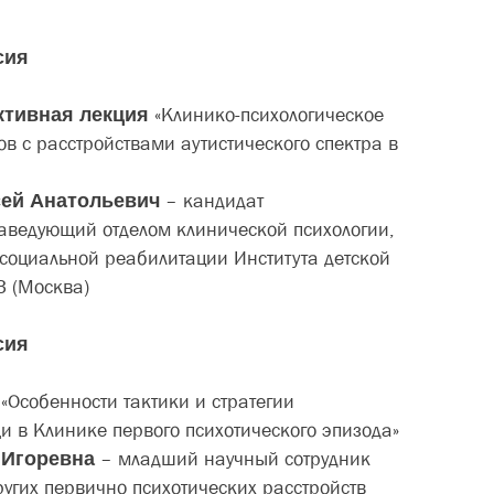
сия
ктивная лекция
«Клинико-психологическое
в с расстройствами аутистического спектра в
сей Анатольевич
– кандидат
заведующий отделом клинической психологии,
социальной реабилитации Института детской
 (Москва)
сия
д
«Особенности тактики и стратегии
 в Клинике первого психотического эпизода»
 Игоревна
– младший научный сотрудник
угих первично психотических расстройств