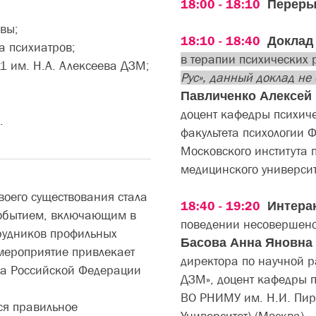
18:00 - 18:10
Переры
вы;
18:10 - 18:40
Докла
а психиатров;
в терапии психических 
1 им. Н.А. Алексеева ДЗМ;
Рус», данный доклад н
Павличенко Алексей
доцент кафедры психиче
.
факультета психологии 
Московского института 
медицинского университ
воего существования стала
18:40 - 19:20
Интера
обытием, включающим в
поведении несовершено
трудников профильных
Басова Анна Яновна
мероприятие привлекает
директора по научной р
ва Российской Федерации
ДЗМ», доцент кафедры 
ВО РНИМУ им. Н.И. Пир
ся правильное