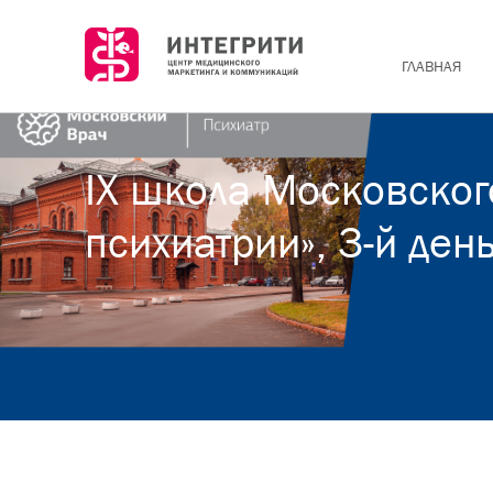
ГЛАВНАЯ
IX школа Московског
психиатрии», 3-й ден