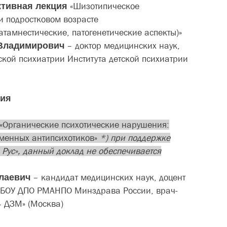
тивная лекция
«Шизотипическое
 и подростковом возрасте
катамнестические, патогенетические аспекты)»
 Владимирович
– доктор медицинских наук,
тской психиатрии Института детской психиатрии
ия
«Органические психотические нарушения:
менных антипсихотиков»
*) при поддержке
Рус», данный доклад не обеспечивается
олаевич
– кандидат медицинских наук, доцент
ГБОУ ДПО РМАНПО Минздрава России, врач-
4 ДЗМ» (Москва)