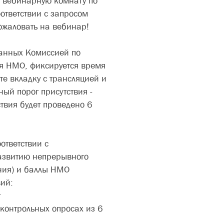
в вебинарную комнату по
ответствии с запросом
пожаловать на вебинар!
анных Комиссией по
я НМО, фиксируется время
те вкладку с трансляцией и
ый порог присутствия -
твия будет проведено 6
ответствии с
азвитию непрерывного
ния) и баллы НМО
ий:
т
 контрольных опросах из 6