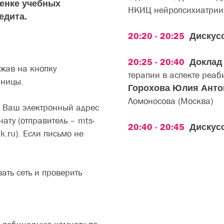
енке учебных
НКИЦ нейропсихиатрии 
едита.
20:20 - 20:25
Дискус
20:25 - 20:40
Докла
ажав на кнопку
терапии в аспекте реаб
аницы.
Горохова Юлия Ант
Ломоносова (Москва)
а Ваш электронный адрес
ату (отправитель – mts-
20:40 - 20:45
Дискус
nk.ru). Если письмо не
ать сеть и проверить