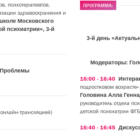
в, психотерапевтов,
ПРОГРАММА:
низации здравоохранения и
 школе Московского
й психиатрии», 3-й
3-й день «Актуаль
Модераторы: Голо
 «Проблемы
16:00 - 16:40
Интера
подростковом возрасте
Головина Алла Генн
руководитель отдела пс
детской психиатрии ФГ
 онлайн-трансляцией)
16:40 - 16:45
Дискус