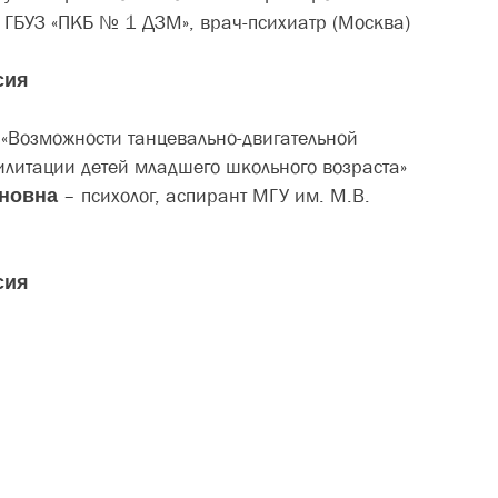
ГБУЗ «ПКБ № 1 ДЗМ», врач-психиатр (Москва)
сия
д
«Возможности танцевально-двигательной
илитации детей младшего школьного возраста»
оновна
– психолог, аспирант МГУ им. М.В.
сия