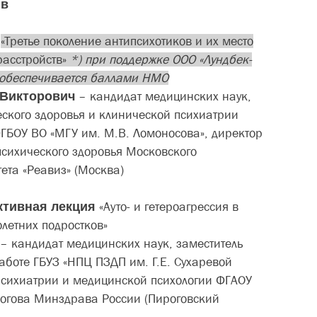
в
д
«Третье поколение антипсихотиков и их место
расстройств»
*) при поддержке ООО «Лундбек-
е обеспечивается баллами НМО
 Викторович
– кандидат медицинских наук,
ского здоровья и клинической психиатрии
ФГБОУ ВО «МГУ им. М.В. Ломоносова», директор
психического здоровья Московского
ета «Реавиз» (Москва)
ктивная лекция
«Ауто- и гетероагрессия в
летних подростков»
– кандидат медицинских наук, заместитель
аботе ГБУЗ «НПЦ ПЗДП им. Г.Е. Сухаревой
психиатрии и медицинской психологии ФГАОУ
огова Минздрава России (Пироговский