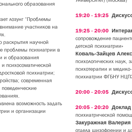
Университет) (Москва)
онального образования
19:20 - 19:25
Дискус
ает лозунг “Проблемы
 внимание участников на
19:25 - 20:00
Интера
алиях.
сопровождение пациенто
о раскрытия научной
детской психиатрии»
е проблемы психиатрии в
Коваль-Зайцев Алек
и и образования
психологических наук, 
и и психосоматической
психотерапии и медико-
дростковой психиатрии;
психиатрии ФГБНУ НЦПЗ
ройства; современная
и поведенческие
20:00 - 20:05
Дискус
еваниях.
авлена возможность задать
20:05 - 20:20
Докла
трии и организации
психиатрической помощи
Закуражная Валерия
отдела шизофрении и др